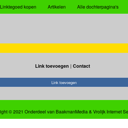
Linktegoed kopen
Artikelen
Alle dochterpagina's
Link toevoegen
Contact
Link toevoegen
ight © 2021 Onderdeel van
BaakmanMedia
&
Vrolijk Internet S